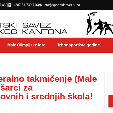
5 462
+387 61 739 716
info@sportskisaveztk.ba
Male Olimpijske igre
Izbor sportiste godine
eralno takmičenje (Male
ošarci za
vnih i srednjih škola!