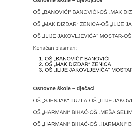
Osnovne škole – djevojčice
OŠ „BANOVIĆI“ BANOVIĆI-OŠ „MAK DIZ
OŠ „MAK DIZDAR“ ZENICA-OŠ „ILIJE J
OŠ „ILIJE JAKOVLJEVIĆA“ MOSTAR-OŠ 
Konačan plasman:
OŠ „BANOVIĆI“ BANOVIĆI
OŠ „MAK DIZDAR“ ZENICA
OŠ „ILIJE JAKOVLJEVIĆA“ MOSTA
Osnovne škole – dječaci
OŠ „SJENJAK“ TUZLA-OŠ „ILIJE JAKOV
OŠ „HARMANI“ BIHAĆ-OŠ „MEŠA SELIM
OŠ „HARMANI“ BIHAĆ-OŠ „HARMANI“ B