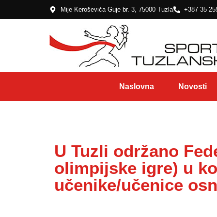
Mije Keroševića Guje br. 3, 75000 Tuzla
+387 35 25
Naslovna
Novosti
U Tuzli održano Fed
olimpijske igre) u k
učenike/učenice osno