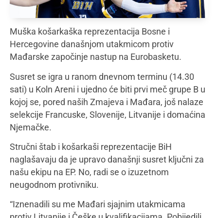
Muška košarkaška reprezentacija Bosne i
Hercegovine današnjom utakmicom protiv
Mađarske započinje nastup na Eurobasketu.
Susret se igra u ranom dnevnom terminu (14.30
sati) u Koln Areni i ujedno će biti prvi meč grupe B u
kojoj se, pored naših Zmajeva i Mađara, još nalaze
selekcije Francuske, Slovenije, Litvanije i domaćina
Njemačke.
Stručni štab i košarkaši reprezentacije BiH
naglašavaju da je upravo današnji susret ključni za
našu ekipu na EP. No, radi se o izuzetnom
neugodnom protivniku.
“Iznenadili su me Mađari sjajnim utakmicama
protiv Litvanije i Češke u kvalifikacijama. Pobijedili